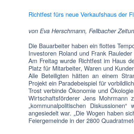
Richtfest fürs neue Verkaufshaus der Fi
von Eva Herschmann, Fellbacher Zeitu
Die Bauarbeiter haben ein flottes Tempo
Inves­toren Roland und Frank Rauleder
Am Freitag wurde Richtfest im Haus der
Platz für Mitarbei­ter, Waren und Kunde
Alle Beteilig­ten hätten an einem St
Projekt ein Paradebeispiel für vorbildl
Trost verbinde Ökonomie und Öko­logie
Wirtschaftsförderer Jens Mohrmann 
„kommunalpo­litischen Diskussionen“
angesie­delt war. „Die Wogen haben sic
Feiergemeinde in der 2800 Quadratmete