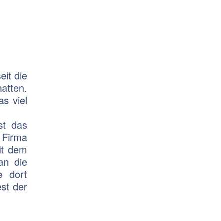
eit die
atten.
s viel
st das
r Firma
it dem
an die
e dort
est der