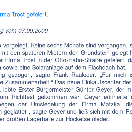
rma Trost gefeiert.
ng vom 07.09.2009
 vorgelegt. Keine sechs Mo­nate sind vergangen, s
 mit den späteren Mietern den Grundstein gelegt h
 Firma Trost in der Otto-Hahn-Straße gefeiert, da
n sowie eine Solaran­lage auf dem Flachdach hat.
rang gezogen, sagte Frank Rauleder: „Für mich i
iche Zusam­menarbeit.“ Das neue Einkaufscenter de
, lobte Erster Bürgermeister Günter Geyer, der m
zum Richtfest gekommen war. Geyer erinnerte 
 wegen der Umsie­delung der Firma Matzka, di
h geglättet“, sagte Geyer und ließ sich mit dem R
r großen Lagerhalle zur Hocketse nieder.