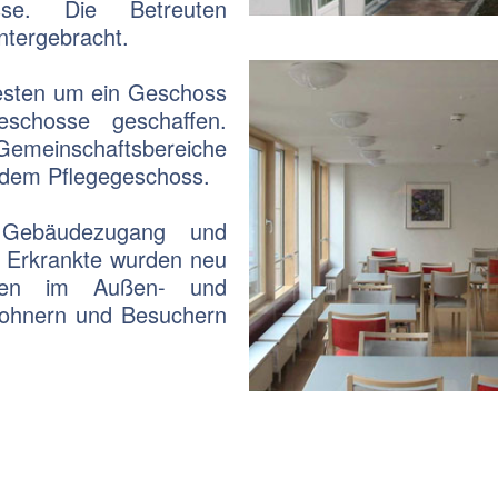
sse. Die Betreuten
tergebracht.
esten um ein Geschoss
eschosse geschaffen.
Gemeinschaftsbereiche
edem Pflegegeschoss.
 Gebäudezugang und
l Erkrankte wurden neu
tionen im Außen- und
wohnern und Besuchern