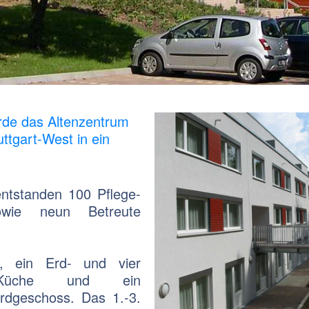
rde das Altenzentrum
ttgart-West in ein
tstanden 100 Pflege-
sowie neun Betreute
, ein Erd- und vier
, Küche und ein
Erdgeschoss. Das 1.-3.